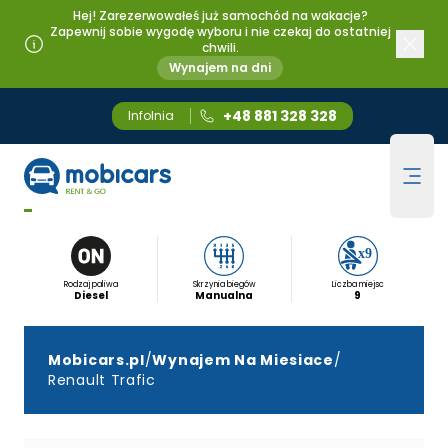
Hej! Zarezerwowałeś już samochód na wakacje?
Zapewnij sobie wygodę wyboru i nie czekaj do ostatniej
chwili.
Wynajem na dni
+48 881 328 328
Infolnia
Wynajem długoterminowy
Mobicars.pl
Ope
Renault Trafic
Rodzaj paliwa
Skrzynia biegów
Liczba miejsc
Diesel
Manualna
9
Mobicars.pl
/
Wynajem Na Miesiace
/
Renault Trafic