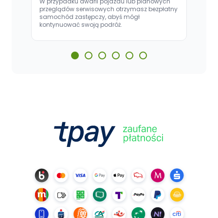
W przypadku awarii pojazdu lub planowych
(ol
przeglądów serwisowych otrzymasz bezpłatny
dz
samochód zastępczy, abyś mógł
ko
kontynuować swoją podróż.