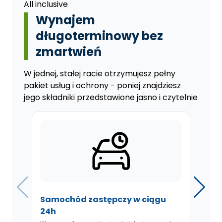
All inclusive
Wynajem
długoterminowy bez
zmartwień
W jednej, stałej racie otrzymujesz pełny
pakiet usług i ochrony - poniej znajdziesz
jego składniki przedstawione jasno i czytelnie
Samochód zastępczy w ciągu
Pr
24h
Ws
or