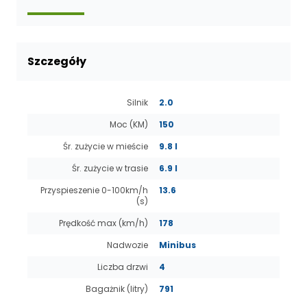
Szczegóły
Silnik
2.0
Moc (KM)
150
Śr. zużycie w mieście
9.8 l
Śr. zużycie w trasie
6.9 l
Przyspieszenie 0-100km/h
13.6
(s)
Prędkość max (km/h)
178
Nadwozie
Minibus
Liczba drzwi
4
Bagażnik (litry)
791