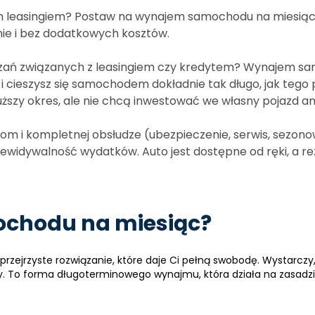
im leasingiem? Postaw na wynajem samochodu na miesiące 
enie i bez dodatkowych kosztów.
bowiązań związanych z leasingiem czy kredytem? Wynajem 
ę i cieszysz się samochodem dokładnie tak długo, jak tego 
uższy okres, ale nie chcą inwestować we własny pojazd an
om i kompletnej obsłudze (ubezpieczenie, serwis, sezo
ewidywalność wydatków. Auto jest dostępne od ręki, a reze
ochodu na miesiąc?
ejrzyste rozwiązanie, które daje Ci pełną swobodę. Wystarczy, ż
y. To forma długoterminowego wynajmu, która działa na zasadzi