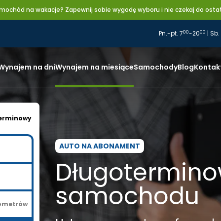
mochód na wakacje? Zapewnij sobie wygodę wyboru i nie czekaj do ostatn
00
00
Pn.-pt. 7
-20
| Sb.
Wynajem na dni
Wynajem na miesiące
Samochody
Blog
Kontak
erminowy
AUTO NA ABONAMENT
Długotermin
samochodu
lometrów