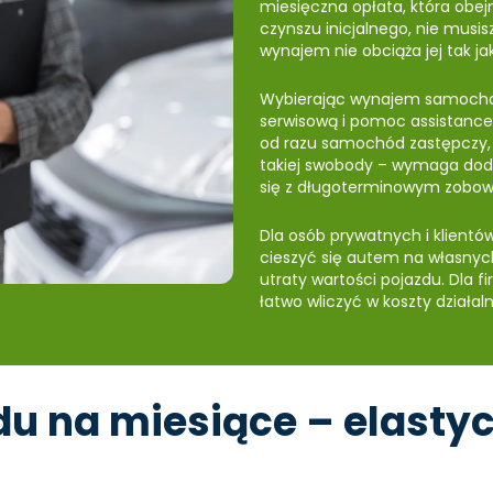
miesięczna opłata, która obejm
czynszu inicjalnego, nie musi
wynajem nie obciąża jej tak jak
Wybierając wynajem samochod
serwisową i pomoc assistance
od razu samochód zastępczy, d
takiej swobody – wymaga doda
się z długoterminowym zobow
Dla osób prywatnych i klientó
cieszyć się autem na własnyc
utraty wartości pojazdu. Dla f
łatwo wliczyć w koszty działaln
 na miesiące – elastyc