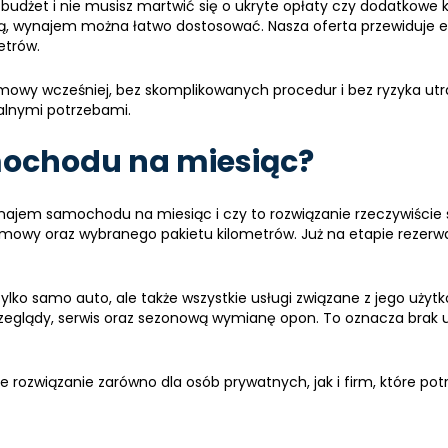
 budżet i nie musisz martwić się o ukryte opłaty czy dodatkowe 
enią, wynajem można łatwo dostosować. Nasza oferta przewiduje
etrów.
mowy wcześniej, bez skomplikowanych procedur i bez ryzyka utr
ualnymi potrzebami.
mochodu na miesiąc?
wynajem samochodu na miesiąc i czy to rozwiązanie rzeczywiście
umowy oraz wybranego pakietu kilometrów. Już na etapie rezerwa
tylko samo auto, ale także wszystkie usługi związane z jego u
zeglądy, serwis oraz sezonową wymianę opon. To oznacza brak u
 rozwiązanie zarówno dla osób prywatnych, jak i firm, które po