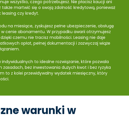
uje wszystko, czego potrzebujesz. Nie płacisz kaucji ani
sz także martwić się o swoją zdolność kredytową, ponieważ
 leasing czy kredyt.
u na miesiące, zyskujesz pełne ubezpieczenie, obsługę
 w cenie abonamentu. W przypadku awarii otrzymujesz
zięki czemu nie tracisz mobilności. Leasing nie daje
tkowych opłat, pełnej dokumentacji i zazwyczaj wiąże
iązaniem.
w indywidualnych to idealne rozwiązanie, które pozwala
h zasadach, bez inwestowania dużych kwot i bez ryzyka
irm to z kolei przewidywalny wydatek miesięczny, który
ości.
zne warunki w