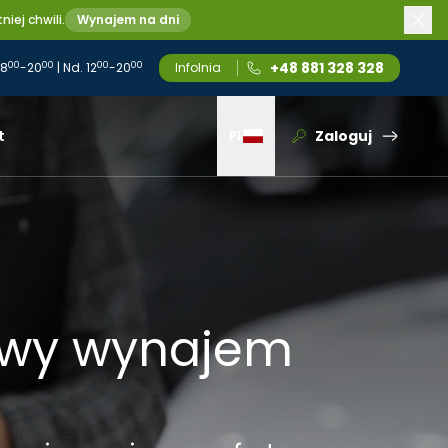
iej chwili.
Wynajem na dni
+48 881 328 328
00
00
00
00
 8
-20
| Nd. 12
-20
Infolnia
t
Zaloguj
PL
Wybierz język
owy wynajem