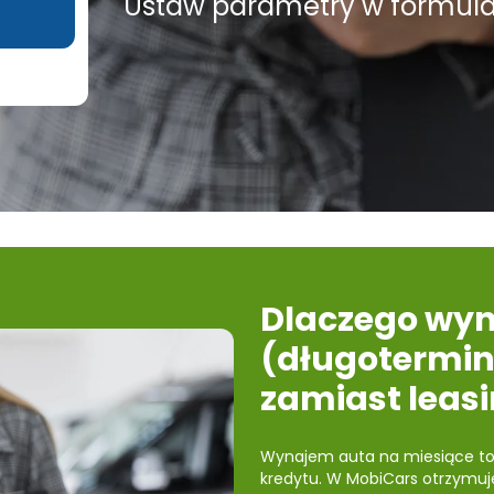
Ustaw parametry w formular
Dlaczego wy
(długotermi
zamiast leas
Wynajem auta na miesiące to 
kredytu. W MobiCars otrzymuje