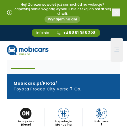
Hej! Zarezerwowałeś już samochód na wakacje?
Zapewnij sobie wygodę wyboru i nie czekaj do ostatniej
chwili.
Wynajem na dni
+48 881 328 328
Infolnia
Klasa VAN (7 os.)
Mobicars.pl
Toyota ProAce City Verso 7 os.
Ope
Mobicars.pl
/
Flota
/
Toyota Proace City Verso 7 Os.
Rodzaj paliwa
Skrzynia biegów
Liczba miejsc
Diesel
Manualna
7