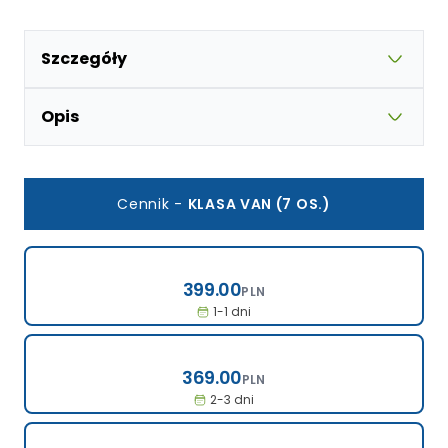
Szczegóły
Opis
Cennik
-
KLASA VAN (7 OS.)
399.00
399.00
PLN
1-1 dni
369.00
369.00
PLN
2-3 dni
339.00