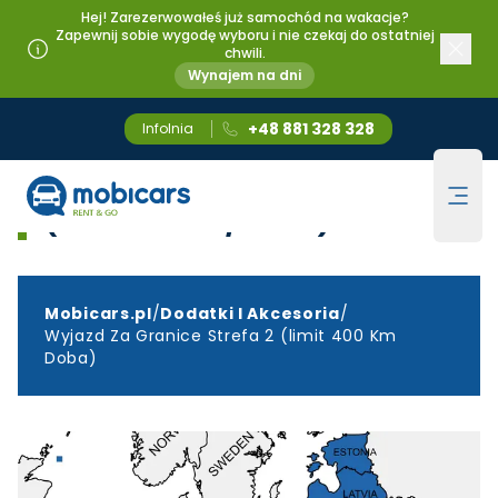
Hej! Zarezerwowałeś już samochód na wakacje?
Zapewnij sobie wygodę wyboru i nie czekaj do ostatniej
chwili.
Wynajem na dni
+48 881 328 328
Infolnia
Wyjazd za granicę Strefa 2
Mobicars.pl
Ope
(limit 400 km/ doba)
Mobicars.pl
/
Dodatki I Akcesoria
/
Wyjazd Za Granice Strefa 2 (limit 400 Km
Doba)