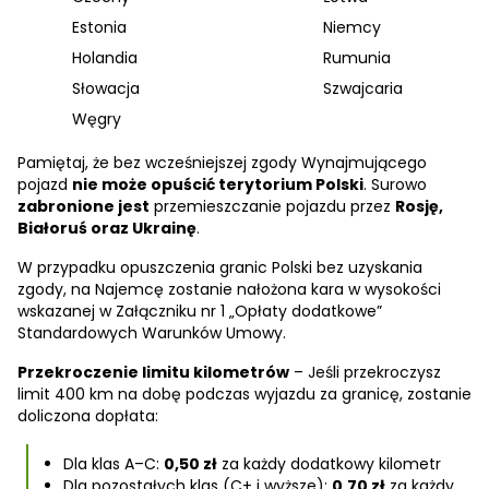
Estonia
Niemcy
Holandia
Rumunia
Słowacja
Szwajcaria
Węgry
Pamiętaj, że bez wcześniejszej zgody Wynajmującego
pojazd
nie może opuścić terytorium Polski
. Surowo
zabronione jest
przemieszczanie pojazdu przez
Rosję,
Białoruś oraz Ukrainę
.
W przypadku opuszczenia granic Polski bez uzyskania
zgody, na Najemcę zostanie nałożona kara w wysokości
wskazanej w Załączniku nr 1 „Opłaty dodatkowe”
Standardowych Warunków Umowy.
Przekroczenie limitu kilometrów
– Jeśli przekroczysz
limit 400 km na dobę podczas wyjazdu za granicę, zostanie
doliczona dopłata:
Dla klas A–C:
0,50 zł
za każdy dodatkowy kilometr
Dla pozostałych klas (C+ i wyższe):
0,70 zł
za każdy