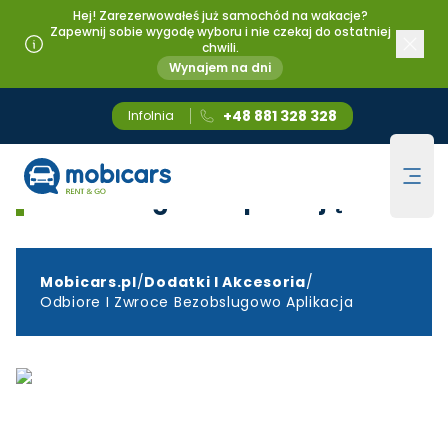
Hej! Zarezerwowałeś już samochód na wakacje?
Zapewnij sobie wygodę wyboru i nie czekaj do ostatniej
chwili.
Wynajem na dni
+48 881 328 328
Infolnia
Odbiorę i zwrócę
Mobicars.pl
Ope
bezobsługowo aplikacją
Mobicars.pl
/
Dodatki I Akcesoria
/
Odbiore I Zwroce Bezobslugowo Aplikacja