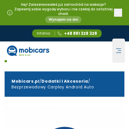
Hej! Zarezerwowałeś już samochód na wakacje?
Zapewnij sobie wygodę wyboru i nie czekaj do ostatniej
chwili.
Wynajem na dni
+48 881 328 328
Infolnia
Bezprzewodowy CarPlay /
Mobicars.pl
Ope
Android Auto
Mobicars.pl
/
Dodatki I Akcesoria
/
Bezprzewodowy Carplay Android Auto