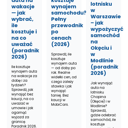
auta na
kosztuje
lotnisku
wakacje
wynajem
w
— jak
samochodu?
Warszawie
wybrać,
Pełny
– jak
ile
przewodnik
wypożyczyć
kosztuje i
po
samochód
na co
cenach
na
uważać
(2026)
Okęciu i
(poradnik
w
Sprawdź, ile
2026)
kosztuje
Modlinie
wynajem auta
(poradnik
Ile kosztuje
— od doby po
wynajem auta
2026)
rok. Realne
na wakacje za
widełki cen, od
dobę i za
czego zależy
Jak wynająć
tydzień?
stawka i jak
auto na
Sprawdź, jak
wynająć
lotnisku
wynająć bez
taniej. Bez
Chopina
kaucji, na co
kaucji w
(Okęcie) i w
uważać w
MobiCars.
Modlinie?
umowie i jak
Sprawdź,
ogarnąć
gdzie odebrać
wyjazd za
samochód, ile
granicę.
kosztuje
Poradnik 2026.