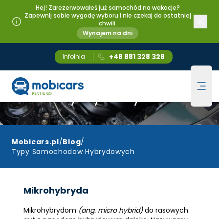
Hej! Zarezerwowałeś już samochód na wakacje?
Zapewnij sobie wygodę wyboru i nie czekaj do ostatniej
chwili.
Wynajem na dni
+48 881 328 328
Infolnia
Typy samochodów
Mobicars.pl
Ope
hybrydowych
Mobicars.pl
/
Blog
/
Typy Samochodow Hybrydowych
Mikrohybryda
Mikrohybrydom
(ang. micro hybrid)
do rasowych