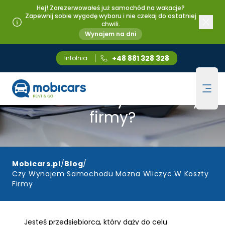
Hej! Zarezerwowałeś już samochód na wakacje?
Zapewnij sobie wygodę wyboru i nie czekaj do ostatniej
chwili.
Wynajem na dni
+48 881 328 328
Infolnia
Czy wynajem samochodu
Mobicars.pl
Ope
można wliczyć w koszty
firmy?
Mobicars.pl
/
Blog
/
Czy Wynajem Samochodu Mozna Wliczyc W Koszty
Firmy
Jesteś przedsiębiorcą, który dąży do celu