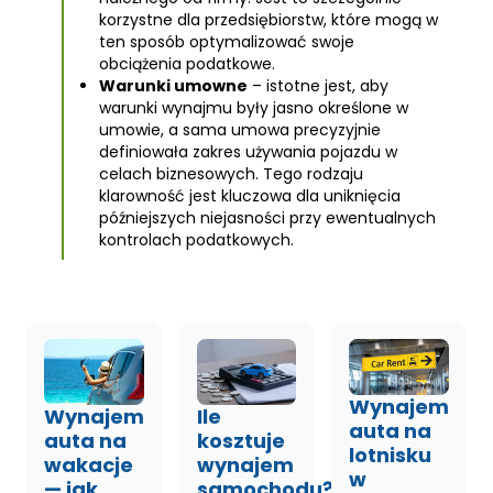
korzystne dla przedsiębiorstw, które mogą w
ten sposób optymalizować swoje
obciążenia podatkowe.
Warunki umowne
– istotne jest, aby
warunki wynajmu były jasno określone w
umowie, a sama umowa precyzyjnie
definiowała zakres używania pojazdu w
celach biznesowych. Tego rodzaju
klarowność jest kluczowa dla uniknięcia
późniejszych niejasności przy ewentualnych
kontrolach podatkowych.
Wynajem
Wynajem
Ile
auta na
auta na
kosztuje
lotnisku
wakacje
wynajem
w
— jak
samochodu?