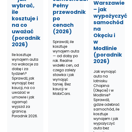
Warszawie
wybrać,
Pełny
– jak
ile
przewodnik
wypożyczyć
kosztuje i
po
samochód
na co
cenach
na
uważać
(2026)
Okęciu i
(poradnik
w
Sprawdź, ile
2026)
kosztuje
Modlinie
wynajem auta
(poradnik
Ile kosztuje
— od doby po
wynajem auta
2026)
rok. Realne
na wakacje za
widełki cen, od
dobę i za
czego zależy
Jak wynająć
tydzień?
stawka i jak
auto na
Sprawdź, jak
wynająć
lotnisku
wynająć bez
taniej. Bez
Chopina
kaucji, na co
kaucji w
(Okęcie) i w
uważać w
MobiCars.
Modlinie?
umowie i jak
Sprawdź,
ogarnąć
gdzie odebrać
wyjazd za
samochód, ile
granicę.
kosztuje
Poradnik 2026.
wynajem i jak
wypożyczyć
auto bez